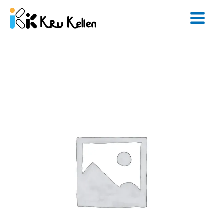
Skip
to
content
จำนวน
Zoom
-
24
Hours
(Renewal)
ชิ้น