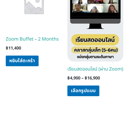
฿16,900
multiple
variants.
The
options
may
Zoom Buffet – 2 Months
be
฿
11,400
chosen
on
หยิบใส่ตะกร้า
the
เรียนสดออนไลน์ (ผ่าน Zoom)
product
฿
4,900
–
฿
16,900
page
เลือกรูปแบบ