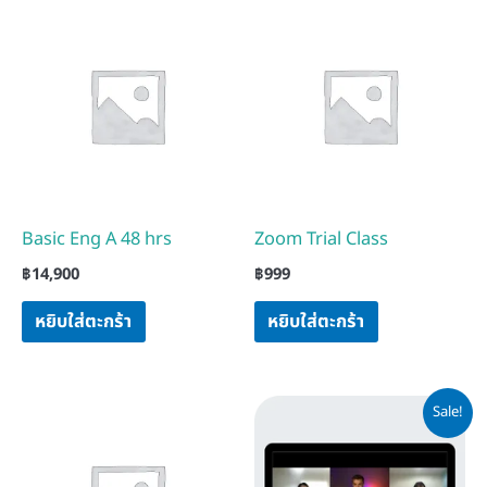
Basic Eng A 48 hrs
Zoom Trial Class
฿
14,900
฿
999
หยิบใส่ตะกร้า
หยิบใส่ตะกร้า
Price
This
Sale!
range:
product
฿4,900
has
through