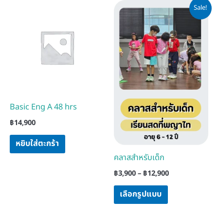
Price
This
Sale!
range:
product
฿3,900
has
through
฿12,900
multiple
variants.
The
options
may
Basic Eng A 48 hrs
be
฿
14,900
chosen
on
หยิบใส่ตะกร้า
the
คลาสสำหรับเด็ก
product
฿
3,900
–
฿
12,900
page
เลือกรูปแบบ