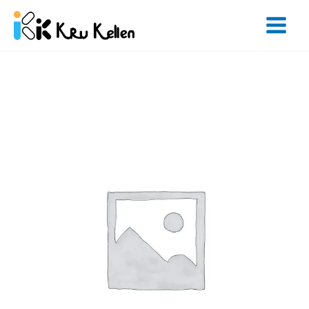
Skip
to
content
จำนวน
Zoom
Advanced
-
12
Hours
ชิ้น