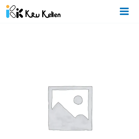
Skip
to
content
จำนวน
Kids'
Class
-
8
Weeks
ชิ้น