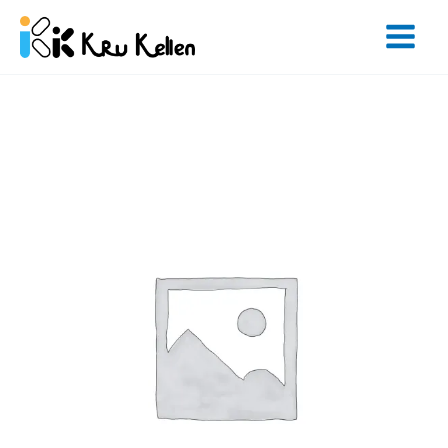
Skip
to
content
จำนวน
Level
Up
class
A
12
hrs
ชิ้น