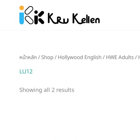
Skip
to
content
หน้าหลัก
/
Shop
/
Hollywood English
/
HWE Adults
/
LU12
Showing all 2 results