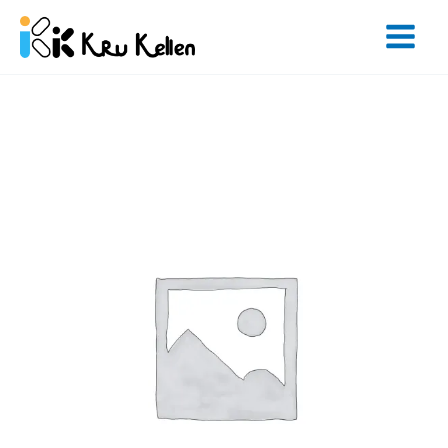
Skip
to
content
จำนวน
Hollywood
Speaking
Club
-
6
Months
ชิ้น