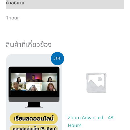
คำอธิบาย
1hour
สินค้าที่เกี่ยวข้อง
Price
This
Sale!
range:
product
฿4,900
has
through
฿16,900
multiple
variants.
The
options
may
Zoom Advanced – 48
be
Hours
chosen