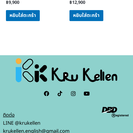
฿
9,900
฿
12,900
หยิบใส่ตะกร้า
หยิบใส่ตะกร้า
F
I
I
Y
a
c
n
o
c
o
s
u
e
n
t
t
b
-
a
u
ติดต่อ
o
t
g
b
o
i
r
e
LINE @krukellen
k
k
a
krukellen.english@gmail.com