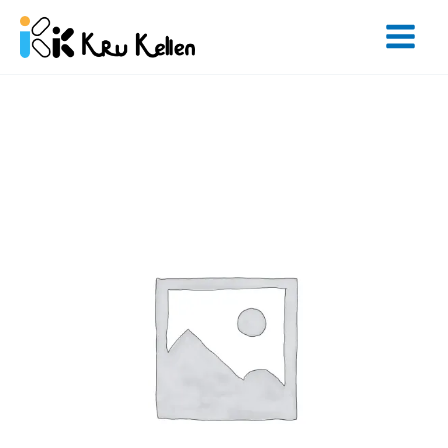
Skip
to
content
จำนวน
Online
Private
Class
(1
on
1)
ชิ้น