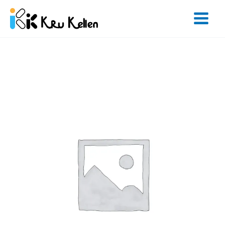
Skip
to
content
จำนวน
Basic
Eng
Weekend
-
48
Hours
ชิ้น