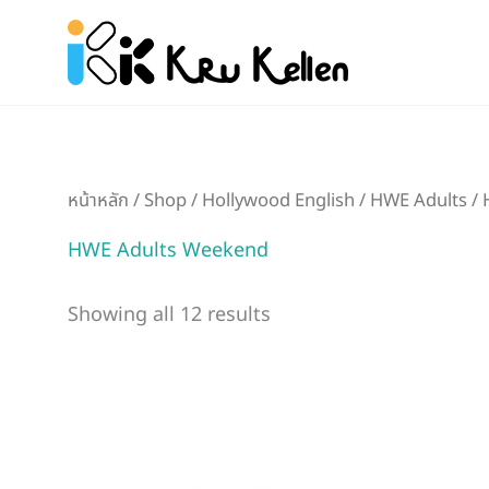
Skip
to
content
หน้าหลัก
/
Shop
/
Hollywood English
/
HWE Adults
/
HWE Adults Weekend
Showing all 12 results