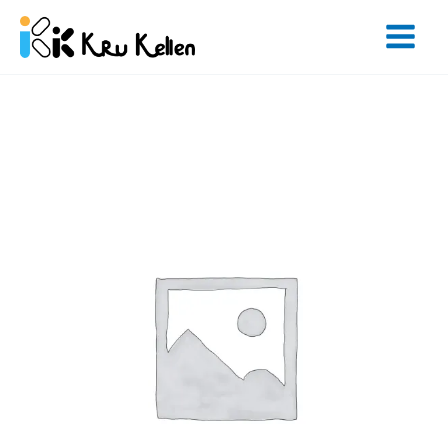
Skip
to
content
จำนวน
Basic
Eng
Sat
48
hrs
ชิ้น