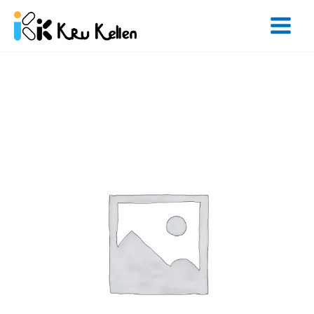
Skip
to
content
จำนวน
Basic
Eng
Class
B
12
Hours
ชิ้น