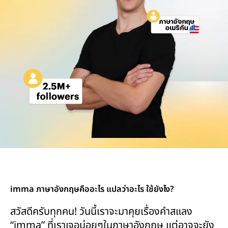
imma ภาษาอังกฤษคืออะไร แปลว่าอะไร ใช้ยังไง?
สวัสดีครับทุกคน! วันนี้เราจะมาคุยเรื่องคำสแลง
“imma” ที่เราเจอบ่อยๆในภาษาอังกฤษ แต่อาจจะยัง