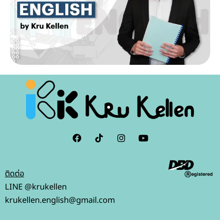
F
I
I
Y
a
c
n
o
c
o
s
u
e
n
t
t
b
-
a
u
ติดต่อ
o
t
g
b
o
i
r
e
LINE @krukellen
k
k
a
krukellen.english@gmail.com
t
m
o