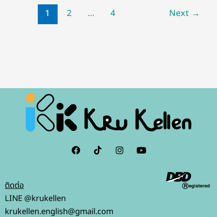
ยัง
1
2
…
4
Next
→
ไง?
F
I
I
Y
a
c
n
o
c
o
s
u
e
n
t
t
b
-
a
u
ติดต่อ
o
t
g
b
o
i
r
e
LINE @krukellen
k
k
a
krukellen.english@gmail.com
t
m