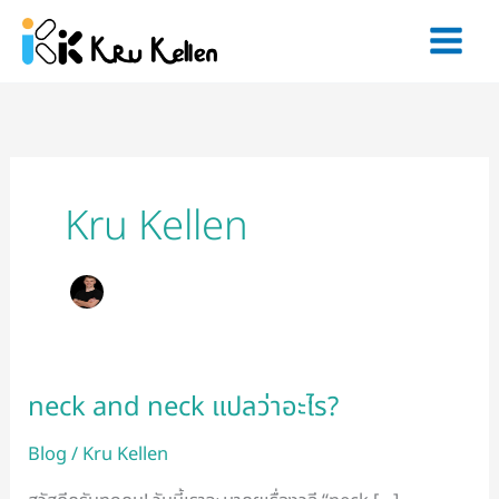
Skip
to
content
Kru Kellen
neck and neck แปลว่าอะไร?
neck
and
Blog
/
Kru Kellen
neck
แปล