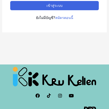
เข้าสู่ระบบ
ยังไม่มีบัญชี?
สมัครตอนนี้
F
I
I
Y
a
c
n
o
c
o
s
u
e
n
t
t