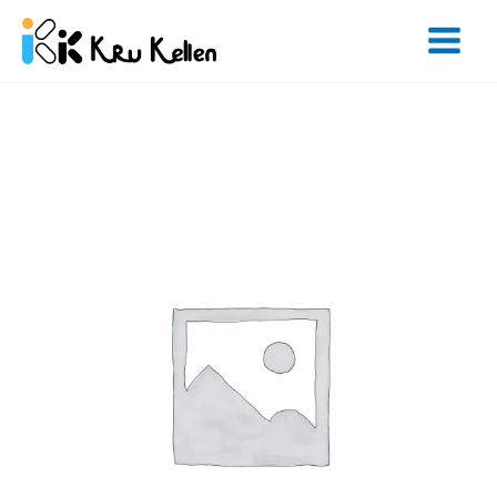
Skip
to
content
จำนวน
English
Class
3
Months
ชิ้น