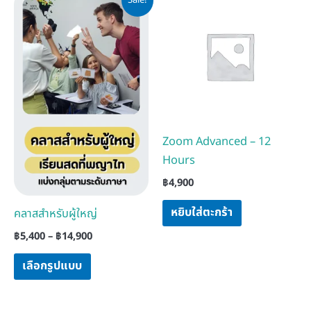
range:
product
฿5,400
has
through
฿14,900
multiple
variants.
The
options
may
Zoom Advanced – 12
be
Hours
chosen
฿
4,900
on
the
หยิบใส่ตะกร้า
คลาสสำหรับผู้ใหญ่
product
฿
5,400
–
฿
14,900
page
เลือกรูปแบบ