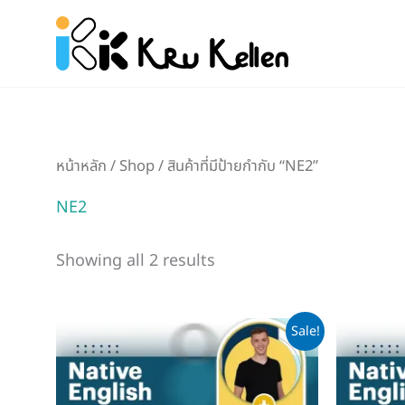
Skip
to
content
หน้าหลัก
/
Shop
/ สินค้าที่มีป้ายกำกับ “NE2”
NE2
Showing all 2 results
Original
Current
Or
Sale!
price
price
pr
was:
is:
wa
฿9,000.
฿2,999.
฿6