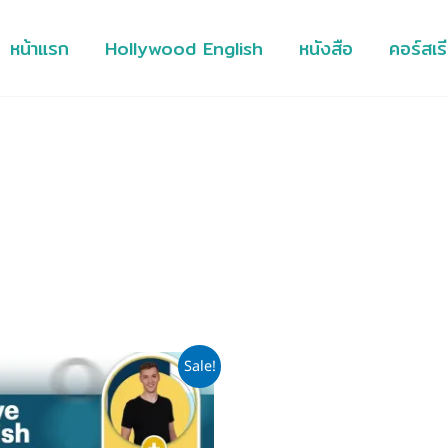
หน้าแรก
Hollywood English
หนังสือ
คอร์สเร
iginal
Current
Sale!
ice
price
s:
is:
,000.
฿1,999.