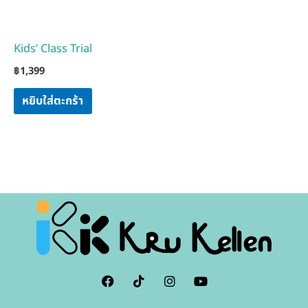
Kids’ Class Trial
฿
1,399
หยิบใส่ตะกร้า
F
I
I
Y
a
c
n
o
c
o
s
u