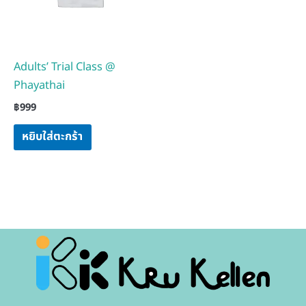
Adults’ Trial Class @
Phayathai
฿
999
หยิบใส่ตะกร้า