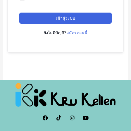
เข้าสู่ระบบ
ยังไม่มีบัญชี?
สมัครตอนนี้
F
I
I
Y
a
c
n
o
c
o
s
u
e
n
t
t