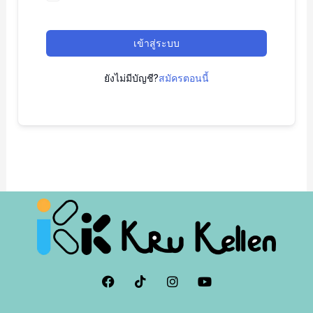
เข้าสู่ระบบ
ยังไม่มีบัญชี?
สมัครตอนนี้
F
I
I
Y
a
c
n
o
c
o
s
u
e
n
t
t