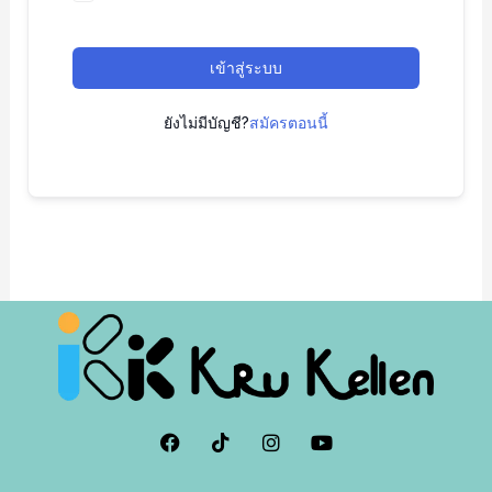
เข้าสู่ระบบ
ยังไม่มีบัญชี?
สมัครตอนนี้
F
I
I
Y
a
c
n
o
c
o
s
u
e
n
t
t