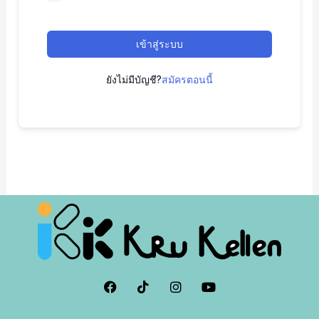
เข้าสู่ระบบ
ยังไม่มีบัญชี?
สมัครตอนนี้
F
I
I
Y
a
c
n
o
c
o
s
u
e
n
t
t