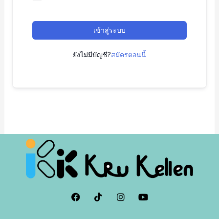
เข้าสู่ระบบ
ยังไม่มีบัญชี?
สมัครตอนนี้
F
I
I
Y
a
c
n
o
c
o
s
u
e
n
t
t