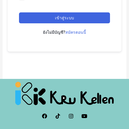
เข้าสู่ระบบ
ยังไม่มีบัญชี?
สมัครตอนนี้
F
I
I
Y
a
c
n
o
c
o
s
u
e
n
t
t