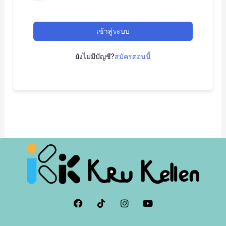
เข้าสู่ระบบ
ยังไม่มีบัญชี?
สมัครตอนนี้
F
I
I
Y
a
c
n
o
c
o
s
u
e
n
t
t