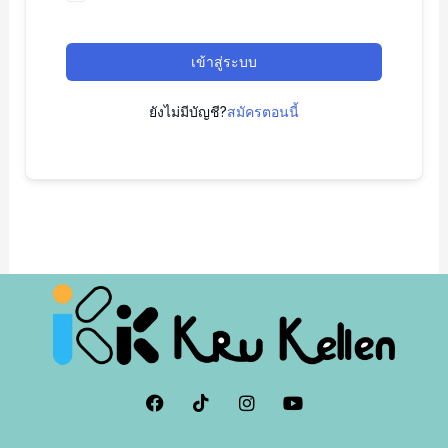
เข้าสู่ระบบ
ยังไม่มีบัญชี?
สมัครตอนนี้
F
I
I
Y
a
c
n
o
c
o
s
u
e
n
t
t