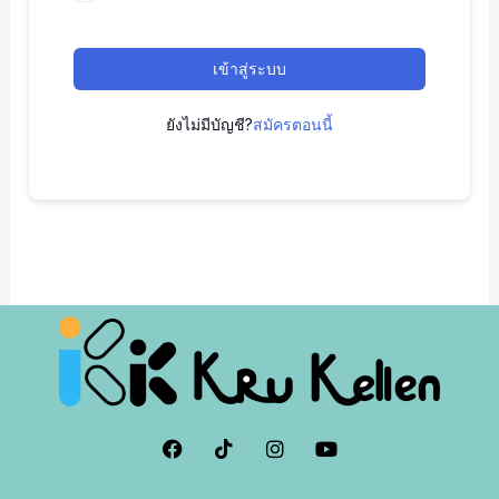
เข้าสู่ระบบ
ยังไม่มีบัญชี?
สมัครตอนนี้
F
I
I
Y
a
c
n
o
c
o
s
u
e
n
t
t