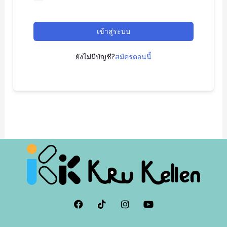
เข้าสู่ระบบ
ยังไม่มีบัญชี?
สมัครตอนนี้
F
I
I
Y
a
c
n
o
c
o
s
u
e
n
t
t