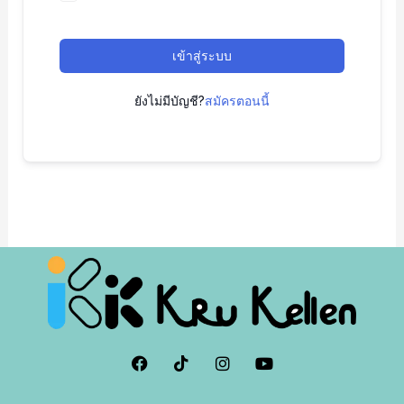
เข้าสู่ระบบ
ยังไม่มีบัญชี?
สมัครตอนนี้
F
I
I
Y
a
c
n
o
c
o
s
u
e
n
t
t