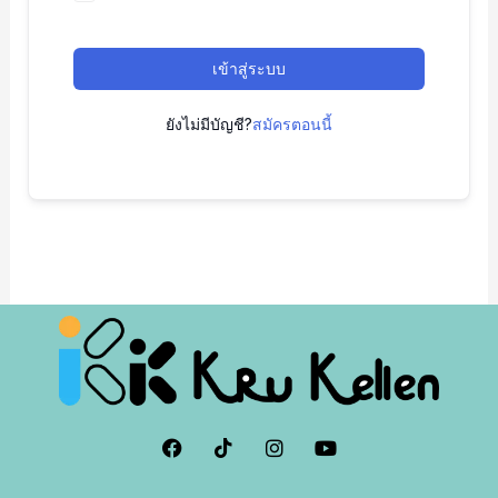
เข้าสู่ระบบ
ยังไม่มีบัญชี?
สมัครตอนนี้
F
I
I
Y
a
c
n
o
c
o
s
u
e
n
t
t