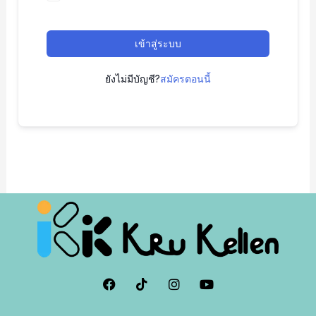
เข้าสู่ระบบ
ยังไม่มีบัญชี?
สมัครตอนนี้
F
I
I
Y
a
c
n
o
c
o
s
u
e
n
t
t