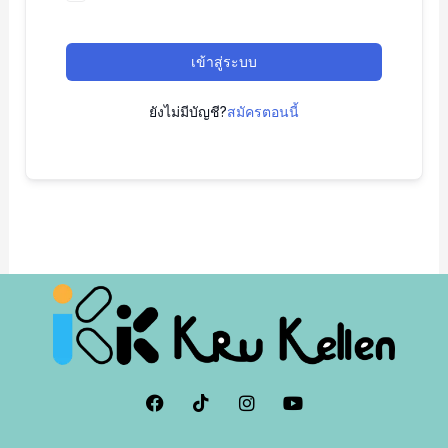
เข้าสู่ระบบ
ยังไม่มีบัญชี?
สมัครตอนนี้
F
I
I
Y
a
c
n
o
c
o
s
u
e
n
t
t