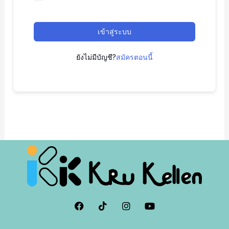
เข้าสู่ระบบ
ยังไม่มีบัญชี?
สมัครตอนนี้
F
I
I
Y
a
c
n
o
c
o
s
u
e
n
t
t