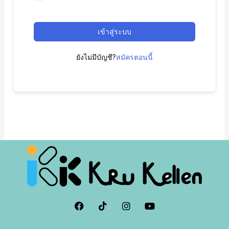
เข้าสู่ระบบ
ยังไม่มีบัญชี?
สมัครตอนนี้
F
I
I
Y
a
c
n
o
c
o
s
u
e
n
t
t