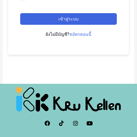
เข้าสู่ระบบ
ยังไม่มีบัญชี?
สมัครตอนนี้
F
I
I
Y
a
c
n
o
c
o
s
u
e
n
t
t