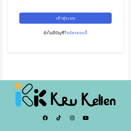
เข้าสู่ระบบ
ยังไม่มีบัญชี?
สมัครตอนนี้
F
I
I
Y
a
c
n
o
c
o
s
u
e
n
t
t