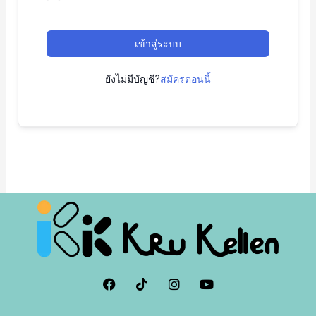
เข้าสู่ระบบ
ยังไม่มีบัญชี?
สมัครตอนนี้
F
I
I
Y
a
c
n
o
c
o
s
u
e
n
t
t