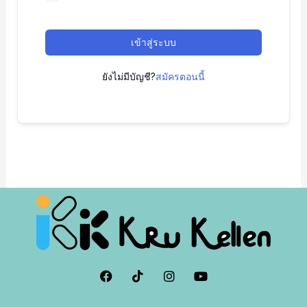
เข้าสู่ระบบ
ยังไม่มีบัญชี?
สมัครตอนนี้
F
I
I
Y
a
c
n
o
c
o
s
u
e
n
t
t