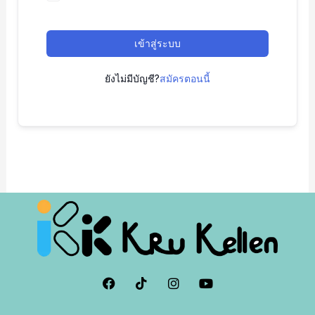
เข้าสู่ระบบ
ยังไม่มีบัญชี?
สมัครตอนนี้
F
I
I
Y
a
c
n
o
c
o
s
u
e
n
t
t