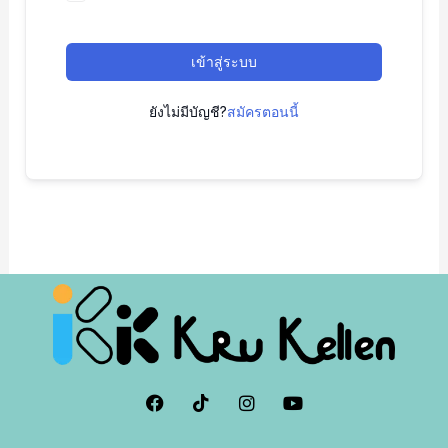
เข้าสู่ระบบ
ยังไม่มีบัญชี?
สมัครตอนนี้
F
I
I
Y
a
c
n
o
c
o
s
u
e
n
t
t