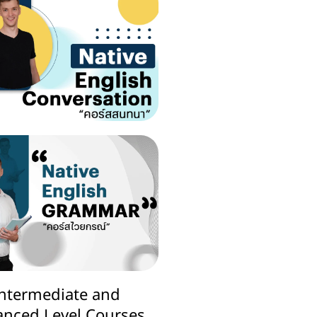
Intermediate and
nced Level Courses