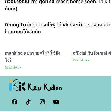
ตัวอย่างเช่น
I’m
gonna
reach home soon. Talk to y
กันนะ)
Going to
ยังสามารถใช้พูดถึงสิ่งที่จะทำและวางแผนว่าจะ
ในอนาคตได้เช่นกัน
mankind แปลว่าอะไร? ใช้ยัง
official กับ formal 
ไง?
Read More »
Read More »
F
I
I
Y
a
c
n
o
c
o
s
u