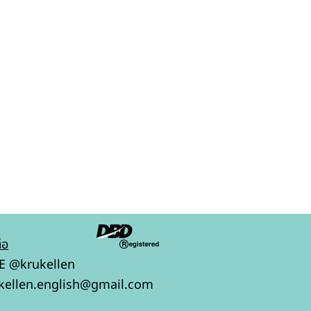
่อ
E @krukellen
kellen.english@gmail.com