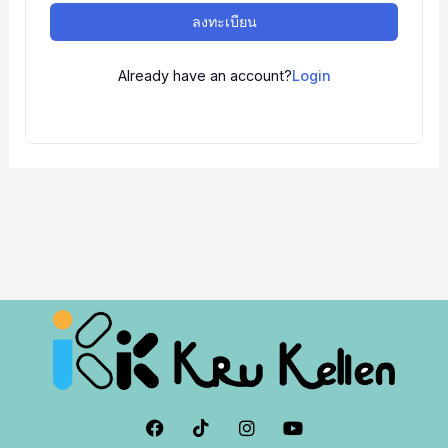
ลงทะเบียน
Already have an account?
Login
F
I
I
Y
a
c
n
o