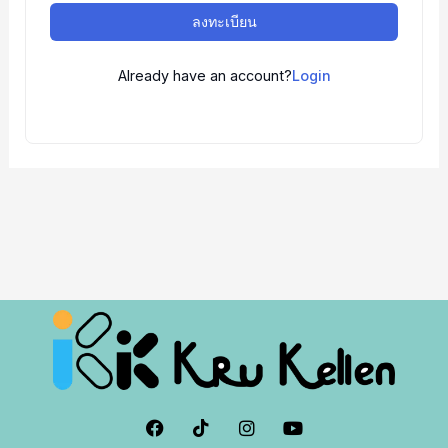
ลงทะเบียน
Already have an account?
Login
F
I
I
Y
a
c
n
o